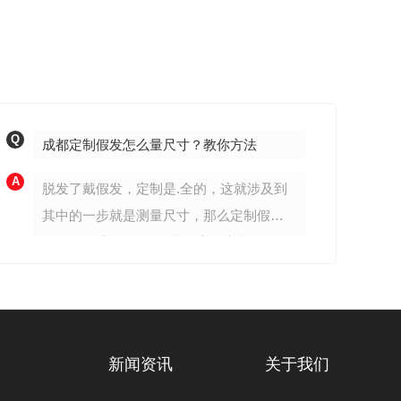
Q
Q
成都定制假发怎么量尺寸？教你方法
A
A
脱发了戴假发，定制是.全的，这就涉及到
其中的一步就是测量尺寸，那么定制假发
怎么量尺寸?下面我们来分享。定制假发量
尺寸方法步骤1、测量左右的长度首先你需
要准备一个卷尺，将卷尺的金属片放在一
只耳朵的正上方，使其跨过头顶正上方，
然后到达第二只耳朵的正上方，当卷尺到
新闻资讯
关于我们
达第二只耳朵的正上方时，你要用手指捏