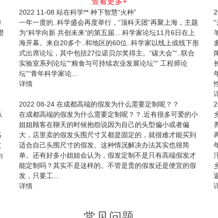
查看更多+
2022
11-08
站在科学** 种下智慧“火种”
2
委
一年一度的..科学盛会再度举行，“顶科天团”再聚上海，主题
橙
为“科学向新 共创未来”的第五届....科学家论坛11月6日在上
海开幕。来自20多个..和地区的60位..科学家以线上或线下形
式出席论坛，其中包括27位诺贝尔奖得主。“碳大会”“..联合
实验室系列论坛”“粮食与可持续农业发展论坛”“ 工程师论
坛”“青年科学家论...
详情
性
2022
08-24
在成都高端的假发为什么需要定制呢？？
2
从
在成都高端的假发为什么需要定制呢？？.近有很多可爱的小
姐姐顾客在聊天的时候抱怨说因为自己的头型偏小或者偏
高
大，店里卖的假发头围尺寸又都是固定的，就很难才能买到
文
适合自己头围尺寸的假发。这种情况解决办法其实也很简
为
单。还有好多小姐姐会认为，假发定制不是只有高端假发才
能定制吗？其实不是这样的。不管是贵的假发还是便宜的假
发，只要工...
返
详情
常见问题