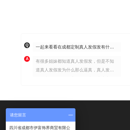
Q
一起来看看在成都定制真人发假发有什么优点？一般需要多少钱？
A
有很多姐妹都知道真人发假发，但是不知
道真人发假发为什么那么逼真，真人发假
发逼真的原因是因为使用了生物头皮为
底，生物头皮就是，睡觉，洗澡，游泳，
过山车，都不会让人看出来你使用的是假
发的一款专门为，脱发，白发，少发，化
疗的人量身设计的一款产品，纯手工工
请您留言
EF时尚假发
艺，一根根纯手工钩织真人头发，使用起
四川省成都市伊富饰界商贸有限公