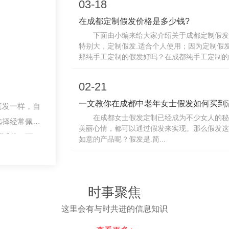
03-18
在成都定制假发价格是多少钱?
下面由小编来给大家介绍关于成都定制假发
特别大，定制假发.适合个人使用；因为定制假
那纯手工定制的假发好吗？在成都纯手工定制的
格相对昂贵，几千元不等价格，可能是直接购买成
02-21
一文教你在成都中老年女士假发如何买到
真发一样，自
在成都女士假发定制已经成为不少女人的秘
选择经常佩戴
美丽心情，都可以通过假发来实现。那么假发这
要试戴一下，
如意的产品呢？假发是.简...
松紧带感受松
绍假发购买技
时事聚焦
这里会有与时共进的信息知识