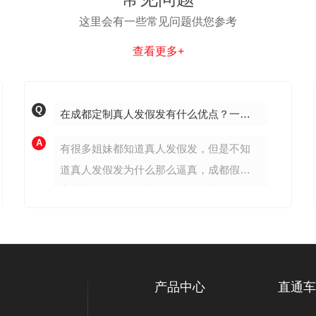
这里会有一些常见问题供您参考
查看更多+
Q
在成都定制真人发假发有什么优点？一般需要多少钱？
A
有很多姐妹都知道真人发假发，但是不知
道真人发假发为什么那么逼真，成都假发
定制真人发假发逼真的原因是因为使用了
生物头皮为底，生物头皮就是，睡觉，洗
澡，游泳，过山车，都不会让人看出来你
使用的是假发的一款专门为，脱发，白
发，少发，化疗的人量身设计的一款产
产品中心
直通车
品，纯手工工艺，一根根纯手工钩织真人