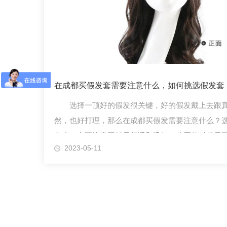
在成都买假发套需要注意什么，如何挑选假发套
选择一顶好的假发很关键，好的假发戴上去跟
然，也好打理，那么在成都买假发需要注意什么？
假发一定要注意网料是舒适和透气，购买的时候需
2023-05-11
看看有没有不舒适的感觉，然后拉一下假发里面的
紧程度，注息不松也不紧才是.佳哦！（下面就来介
巧）。买发需要注意什么！1、市面上的慢发材...