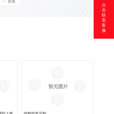
其他
点
击
联
系
客
服
哪些？推
成都假发定制