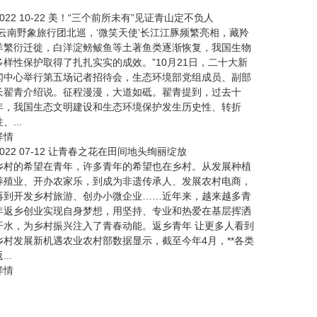
022
10-22
美！“三个前所未有”见证青山定不负人
“云南野象旅行团北巡，‘微笑天使’长江江豚频繁亮相，藏羚
羊繁衍迁徙，白洋淀鳑鲏鱼等土著鱼类逐渐恢复，我国生物
多样性保护取得了扎扎实实的成效。”10月21日，二十大新
闻中心举行第五场记者招待会，生态环境部党组成员、副部
长翟青介绍说。征程漫漫，大道如砥。翟青提到，过去十
年，我国生态文明建设和生态环境保护发生历史性、转折
、...
详情
022
07-12
让青春之花在田间地头绚丽绽放
乡村的希望在青年，许多青年的希望也在乡村。从发展种植
养殖业、开办农家乐，到成为非遗传承人、发展农村电商，
再到开发乡村旅游、创办小微企业……近年来，越来越多青
年返乡创业实现自身梦想，用坚持、专业和热爱在基层挥洒
汗水，为乡村振兴注入了青春动能。返乡青年 让更多人看到
乡村发展新机遇农业农村部数据显示，截至今年4月，**各类
...
详情